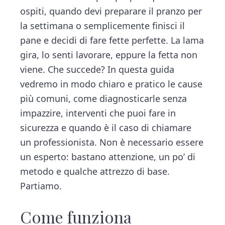
v
n
d
t
ospiti, quando devi preparare il pranzo per
i
i
t
e
o
la settimana o semplicemente finisci il
g
b
n
pane e decidi di fare fette perfette. La lama
a
a
gira, lo senti lavorare, eppure la fetta non
t
r
viene. Che succede? In questa guida
i
vedremo in modo chiaro e pratico le cause
o
più comuni, come diagnosticarle senza
n
impazzire, interventi che puoi fare in
sicurezza e quando è il caso di chiamare
un professionista. Non è necessario essere
un esperto: bastano attenzione, un po’ di
metodo e qualche attrezzo di base.
Partiamo.
Come funziona