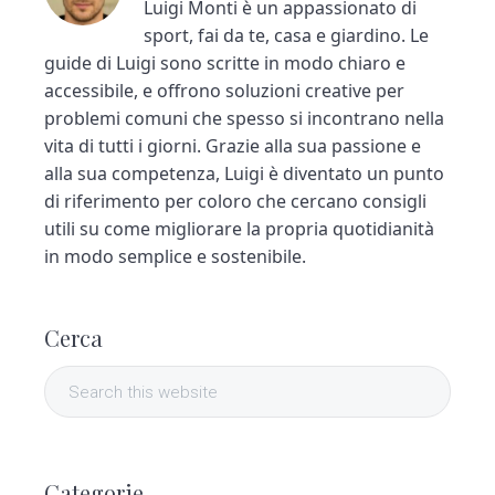
Luigi Monti è un appassionato di
sport, fai da te, casa e giardino. Le
guide di Luigi sono scritte in modo chiaro e
accessibile, e offrono soluzioni creative per
problemi comuni che spesso si incontrano nella
vita di tutti i giorni. Grazie alla sua passione e
alla sua competenza, Luigi è diventato un punto
di riferimento per coloro che cercano consigli
utili su come migliorare la propria quotidianità
in modo semplice e sostenibile.
P
Cerca
r
S
i
e
a
m
r
Categorie
c