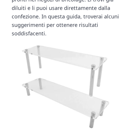
v
n
d
t
i
diluiti e li puoi usare direttamente dalla
i
t
e
o
confezione. In questa guida, troverai alcuni
g
b
n
suggerimenti per ottenere risultati
a
a
soddisfacenti.
t
r
i
o
n