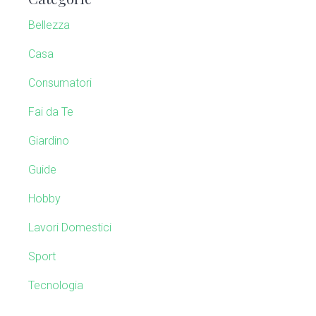
a
h
Bellezza
t
r
h
Casa
y
i
Consumatori
s
S
w
Fai da Te
e
i
b
Giardino
s
d
Guide
i
e
t
Hobby
e
b
Lavori Domestici
a
Sport
r
Tecnologia