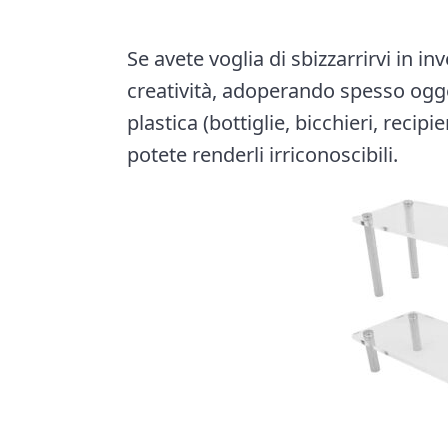
n
a
a
e
i
r
a
e
v
n
d
Se avete voglia di sbizzarrirvi in i
t
i
t
e
i
creatività, adoperando spesso oggett
o
g
b
plastica (bottiglie, bicchieri, recip
n
a
a
potete renderli irriconoscibili.
t
r
i
o
n