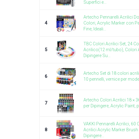
Superfici e...
Artecho Pennarelli Acrilici 
4
Colori, Acrylic Marker con P
Fine, Ideali...
TBC Colori Acrilici Set, 24 Co
5
Acrilico(12 ml/tubo), Colori A
Dipingere Su...
Artecho Set di 18 colori acri
6
10 pennelli, vernice per model
Artecho Colori Acrilici 18 × 3
7
per Dipingere, Acrylic Paint, p
VAKKI Pennarelli Acrilici, 60 
8
Acrilici Acrylic Marker Brush
Dipingere...