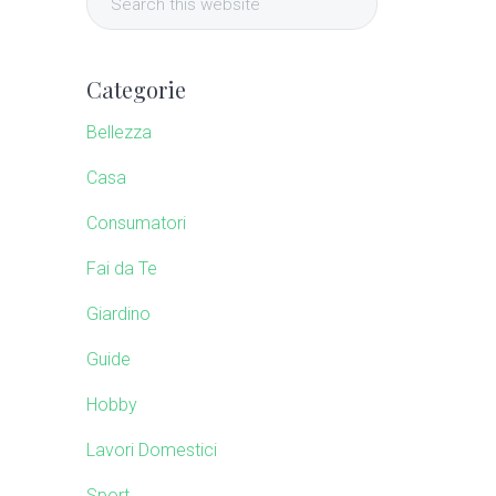
i
e
a
m
r
Categorie
c
a
h
Bellezza
t
r
Casa
h
i
Consumatori
y
s
w
Fai da Te
S
e
Giardino
b
i
s
Guide
i
d
Hobby
t
e
e
Lavori Domestici
Sport