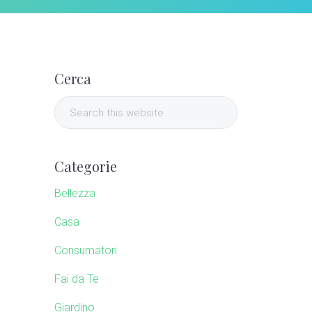
P
Cerca
r
S
i
e
a
m
r
Categorie
c
a
h
Bellezza
t
r
Casa
h
i
Consumatori
y
s
w
Fai da Te
S
e
Giardino