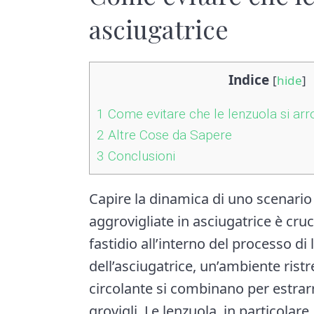
asciugatrice
Indice
[
hide
]
1
Come evitare che le lenzuola si arro
2
Altre Cose da Sapere
3
Conclusioni
Capire la dinamica di uno scenario 
aggrovigliate in asciugatrice è cr
fastidio all’interno del processo di
dell’asciugatrice, un’ambiente ristre
circolante si combinano per estrarr
grovigli. Le lenzuola, in particolare