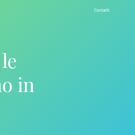
Contatti
le
no in