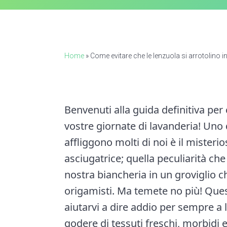
n
a
a
e
i
r
a
e
v
n
d
t
i
t
e
i
o
g
b
Home
»
Come evitare che le lenzuola si arrotolino i
n
a
a
t
r
i
Benvenuti alla guida definitiva per 
o
vostre giornate di lavanderia! Uno 
n
affliggono molti di noi è il misteri
asciugatrice; quella peculiarità c
nostra biancheria in un groviglio c
origamisti. Ma temete no più! Que
aiutarvi a dire addio per sempre a
godere di tessuti freschi, morbidi 