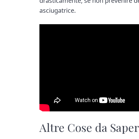
drasticamente, se non prevenire del
asciugatrice.
Altre Cose da Sape