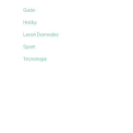
b
i
s
Guide
i
d
Hobby
t
e
e
Lavori Domestici
Sport
b
Tecnologia
a
r