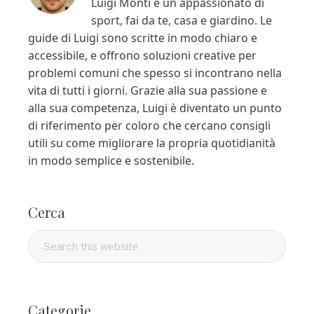
Luigi Monti è un appassionato di
sport, fai da te, casa e giardino. Le
guide di Luigi sono scritte in modo chiaro e
accessibile, e offrono soluzioni creative per
problemi comuni che spesso si incontrano nella
vita di tutti i giorni. Grazie alla sua passione e
alla sua competenza, Luigi è diventato un punto
di riferimento per coloro che cercano consigli
utili su come migliorare la propria quotidianità
in modo semplice e sostenibile.
P
Cerca
r
S
i
e
a
m
r
Categorie
c