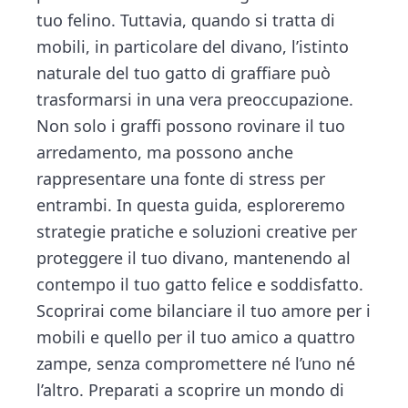
v
n
d
t
tuo felino. Tuttavia, quando si tratta di
i
i
t
e
o
mobili, in particolare del divano, l’istinto
g
b
n
naturale del tuo gatto di graffiare può
a
a
trasformarsi in una vera preoccupazione.
t
r
Non solo i graffi possono rovinare il tuo
i
arredamento, ma possono anche
o
rappresentare una fonte di stress per
n
entrambi. In questa guida, esploreremo
strategie pratiche e soluzioni creative per
proteggere il tuo divano, mantenendo al
contempo il tuo gatto felice e soddisfatto.
Scoprirai come bilanciare il tuo amore per i
mobili e quello per il tuo amico a quattro
zampe, senza compromettere né l’uno né
l’altro. Preparati a scoprire un mondo di