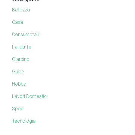
a
h
Bellezza
t
r
h
Casa
y
i
Consumatori
s
S
w
Fai da Te
e
i
b
Giardino
s
d
Guide
i
e
t
Hobby
e
b
Lavori Domestici
a
Sport
r
Tecnologia