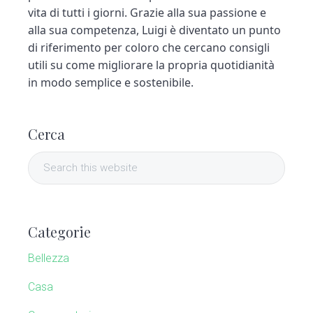
vita di tutti i giorni. Grazie alla sua passione e
alla sua competenza, Luigi è diventato un punto
di riferimento per coloro che cercano consigli
utili su come migliorare la propria quotidianità
in modo semplice e sostenibile.
P
Cerca
r
S
i
e
a
m
r
Categorie
c
a
h
Bellezza
t
r
h
Casa
y
i