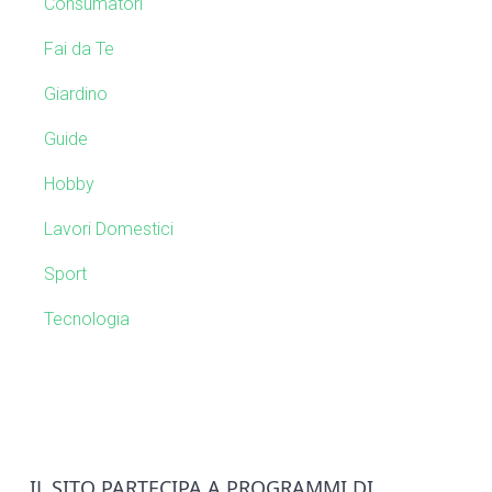
Consumatori
s
S
w
Fai da Te
e
i
b
Giardino
s
d
Guide
i
e
t
Hobby
e
b
Lavori Domestici
a
Sport
r
Tecnologia
IL SITO PARTECIPA A PROGRAMMI DI