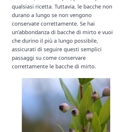
v
n
d
t
qualsiasi ricetta. Tuttavia, le bacche non
i
i
t
e
o
durano a lungo se non vengono
g
b
n
conservate correttamente. Se hai
a
a
un’abbondanza di bacche di mirto e vuoi
t
r
che durino il più a lungo possibile,
i
assicurati di seguire questi semplici
o
passaggi su come conservare
n
correttamente le bacche di mirto.