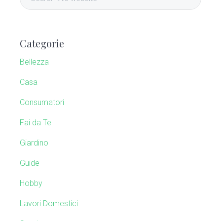
i
e
a
m
r
Categorie
c
a
h
Bellezza
t
r
h
Casa
y
i
Consumatori
s
S
w
Fai da Te
e
i
b
Giardino
s
d
Guide
i
e
t
Hobby
e
b
Lavori Domestici