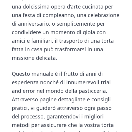
v
n
d
t
una dolcissima opera d’arte cucinata per
i
i
t
e
o
una festa di compleanno, una celebrazione
g
b
n
di anniversario, o semplicemente per
a
a
condividere un momento di gioia con
t
r
amici e familiari, il trasporto di una torta
i
fatta in casa può trasformarsi in una
o
missione delicata.
n
Questo manuale è il frutto di anni di
esperienza nonché di innumerevoli trial
and error nel mondo della pasticceria.
Attraverso pagine dettagliate e consigli
pratici, vi guiderò attraverso ogni passo
del processo, garantendovi i migliori
metodi per assicurare che la vostra torta