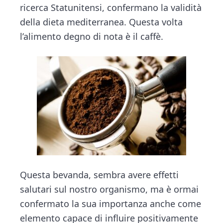
v
n
d
t
ricerca Statunitensi, confermano la validità
i
i
t
e
della dieta mediterranea. Questa volta
o
g
b
n
l’alimento degno di nota è il caffè.
a
a
t
r
i
o
n
Questa bevanda, sembra avere effetti
salutari sul nostro organismo, ma è ormai
confermato la sua importanza anche come
elemento capace di influire positivamente