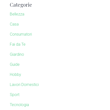
Categorie
c
a
h
Bellezza
t
r
h
Casa
y
i
Consumatori
s
S
w
Fai da Te
e
i
b
Giardino
s
d
Guide
i
e
t
Hobby
e
b
Lavori Domestici
a
Sport
r
Tecnologia