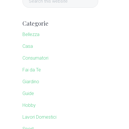
i
e
a
m
r
Categorie
c
a
h
Bellezza
t
r
Casa
h
i
Consumatori
y
s
w
Fai da Te
S
e
Giardino
b
i
s
Guide
i
d
Hobby
t
e
e
Lavori Domestici
Sport