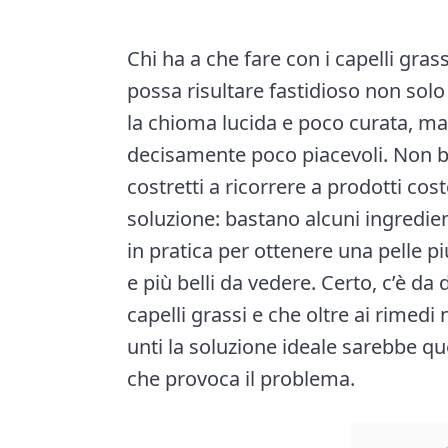
n
a
a
e
i
r
a
e
v
n
d
Chi ha a che fare con i capelli gra
t
i
t
e
i
possa risultare fastidioso non solo
o
g
b
la chioma lucida e poco curata, m
n
a
a
decisamente poco piacevoli. Non b
t
r
costretti a ricorrere a prodotti cos
i
soluzione: bastano alcuni ingredien
o
in pratica per ottenere una pelle pi
n
e più belli da vedere. Certo, c’è da
capelli grassi e che oltre ai rimedi
unti la soluzione ideale sarebbe qu
che provoca il problema.