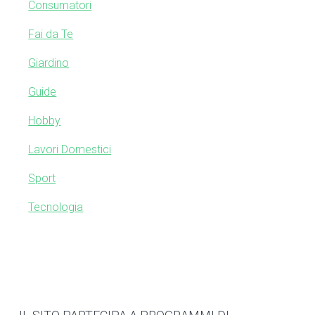
Consumatori
s
S
w
Fai da Te
e
i
b
Giardino
s
d
Guide
i
e
t
Hobby
e
b
Lavori Domestici
a
Sport
r
Tecnologia