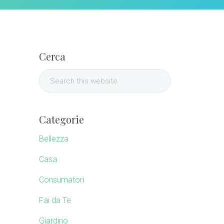
P
Cerca
r
S
i
e
a
m
r
Categorie
c
a
h
Bellezza
t
r
Casa
h
i
Consumatori
y
s
w
Fai da Te
S
e
Giardino