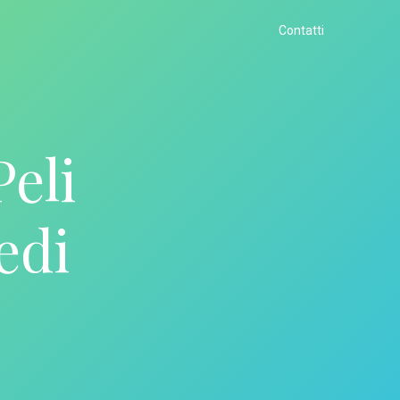
Contatti
eli
edi