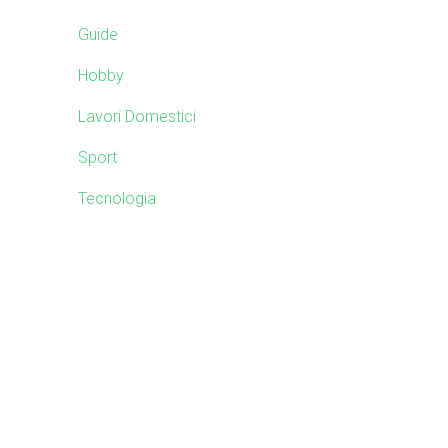
b
i
s
Guide
i
d
Hobby
t
e
e
Lavori Domestici
Sport
b
Tecnologia
a
r