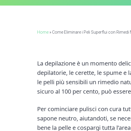
n
a
a
e
i
r
a
e
v
n
d
t
i
t
e
i
o
g
b
Home
»
Come Eliminare i Peli Superflui con Rimedi 
n
a
a
t
r
i
La depilazione è un momento delic
o
depilatorie, le cerette, le spume e 
n
le pelli più sensibili un rimedio nat
sicuro al 100 per cento, può essere
Per cominciare pulisci con cura tut
sapone neutro, aiutandoti, se nec
bene la pelle e cospargi tutta l’are