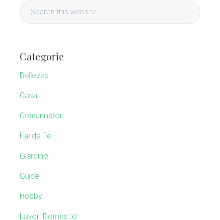
S
i
e
a
m
r
Categorie
c
a
h
Bellezza
t
r
h
Casa
y
i
Consumatori
s
S
w
Fai da Te
e
i
b
Giardino
s
d
Guide
i
e
t
Hobby
e
b
Lavori Domestici