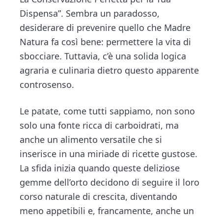
v
n
d
t
i
Dispensa”. Sembra un paradosso,
i
t
e
o
desiderare di prevenire quello che Madre
g
b
n
Natura fa così bene: permettere la vita di
a
a
sbocciare. Tuttavia, c’è una solida logica
t
r
agraria e culinaria dietro questo apparente
i
controsenso.
o
n
Le patate, come tutti sappiamo, non sono
solo una fonte ricca di carboidrati, ma
anche un alimento versatile che si
inserisce in una miriade di ricette gustose.
La sfida inizia quando queste deliziose
gemme dell’orto decidono di seguire il loro
corso naturale di crescita, diventando
meno appetibili e, francamente, anche un