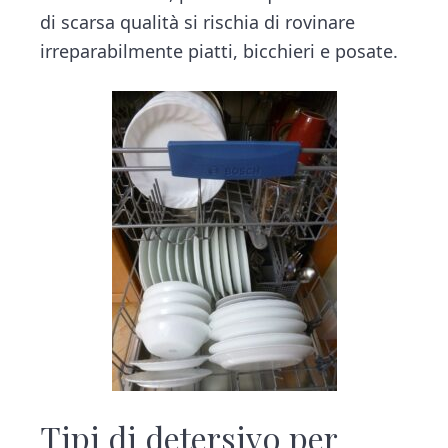
v
n
d
t
di scarsa qualità si rischia di rovinare
i
i
t
e
o
irreparabilmente piatti, bicchieri e posate.
g
b
n
a
a
t
r
i
o
n
Tipi di detersivo per