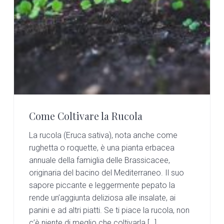
v
n
d
t
i
i
t
e
o
g
b
n
a
a
t
r
i
o
n
Come Coltivare la Rucola
La rucola (Eruca sativa), nota anche come
rughetta o roquette, è una pianta erbacea
annuale della famiglia delle Brassicacee,
originaria del bacino del Mediterraneo. Il suo
sapore piccante e leggermente pepato la
rende un’aggiunta deliziosa alle insalate, ai
panini e ad altri piatti. Se ti piace la rucola, non
c’è niente di meglio che coltivarla […]