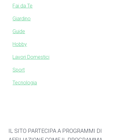
S
w
Fai da Te
e
i
b
Giardino
s
d
Guide
i
e
t
Hobby
e
b
Lavori Domestici
a
Sport
r
Tecnologia
F
IL SITO PARTECIPA A PROGRAMMI DI
AFFILIAZIONE COME IL PROGRAMMA