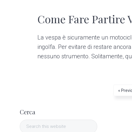
Come Fare Partire V
La vespa è sicuramente un motociclo 
ingolfa. Per evitare di restare ancor
nessuno strumento. Solitamente, quand
G
«
Previ
o
P
t
o
Cerca
r
S
i
e