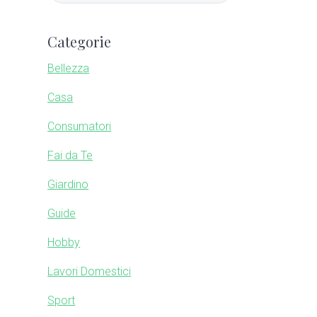
a
m
r
Categorie
c
a
h
Bellezza
t
r
Casa
h
i
Consumatori
y
s
w
Fai da Te
S
e
Giardino
b
i
s
Guide
i
d
Hobby
t
e
e
Lavori Domestici
Sport
b